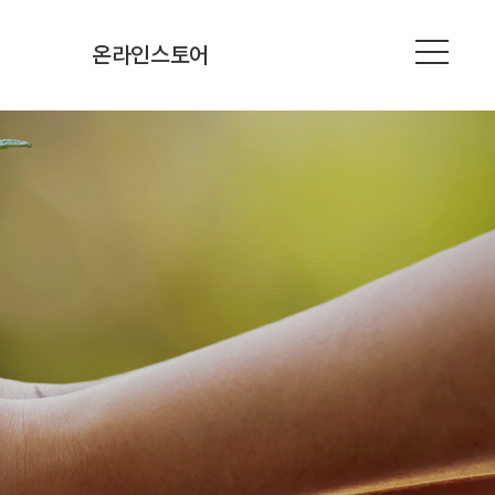
ME
온라인스토어
진화식품
발레리나누들
다잇