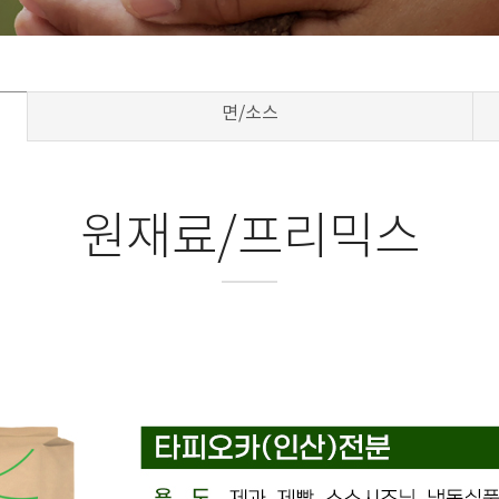
면/소스
원재료/프리믹스