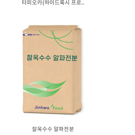
타피오카(하이드록시 프로..
찰옥수수 알파전분