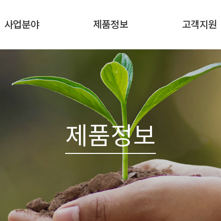
사업분야
제품정보
고객지원
품 개발/제조/가공
원재료/프리믹스
문의하기
식품 무역
면/소스
식품 유통/판매
떡/음료
제품정보