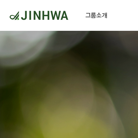
그룹소개
인사말
식
연혁/인증
계열사
오시는 길