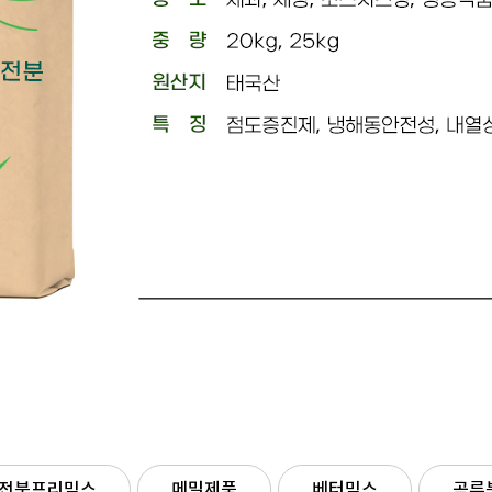
-
전분프리믹스
메밀제품
베터믹스
곡류