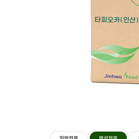
일반전분
변성전분