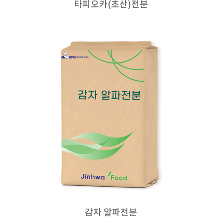
타피오카(초산)전분
감자 알파전분